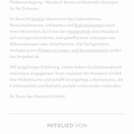
Plattenverlegung - Nasstech bietet umfassende Lösungen
für Ihr Zuhause.
Im Bereich
Sanitär
übernimmt das Unternehmen
Neuinstallationen, Umbauten und
Badsanierungen
nach
Ihren Wünschen. Auch bei der
Heiztechnik
setzt Nasstech
auf massgeschneiderte, energieeffiziente Lösungen wie
Wärmepumpen oder Solarthermie. Die fachgerechte
Verlegung von
Platten im Innen- und Aussenbereich
rundet
das Angebot ab.
Mit langjähriger Erfahrung, einem hohen Qualitätsanspruch
und einem engagierten Team realisiert die Nasstech GmbH
Ihre Wohnträume und schafft einzigartige Lebensräume, die
Funktionalität und Ästhetik perfekt miteinander verbinden.
Ihr Team der Nasstech GmbH
MITGLIED
VON