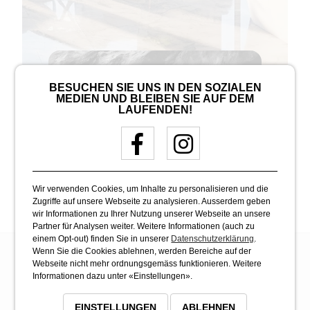
PLATTEN­BELÄGE
BESUCHEN SIE UNS IN DEN SOZIALEN
MEDIEN UND BLEIBEN SIE AUF DEM
Hier finden Sie eine Auswahl unserer
LAUFENDEN!
Arbeiten im Bereich Plattenbeläge, die
Ihnen einen Einblick in unsere Expertise
und Leidenschaft für präzise Verlegung und
kreative Gestaltung geben.
Wir verwenden Cookies, um Inhalte zu personalisieren und die
Zugriffe auf unsere Webseite zu analysieren. Ausserdem geben
wir Informationen zu Ihrer Nutzung unserer Webseite an unsere
Partner für Analysen weiter. Weitere Informationen (auch zu
einem Opt-out) finden Sie in unserer
Datenschutzerklärung
.
Wenn Sie die Cookies ablehnen, werden Bereiche auf der
Webseite nicht mehr ordnungsgemäss funktionieren. Weitere
Informationen dazu unter «Einstellungen».
EINSTELLUNGEN
ABLEHNEN