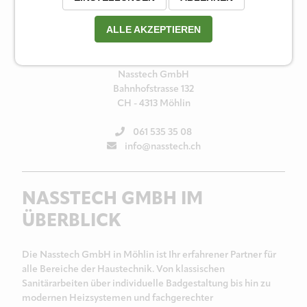
Ihr Spezialist für Sanitär, Bad, Heizung
ALLE AKZEPTIEREN
und Plattenarbeiten in Möhlin
Nasstech GmbH
Bahnhofstrasse 132
CH - 4313 Möhlin
061 535 35 08
info@nasstech.ch
NASSTECH GMBH IM
ÜBERBLICK
Die Nasstech GmbH in Möhlin ist Ihr erfahrener Partner für
alle Bereiche der Haustechnik. Von klassischen
Sanitärarbeiten über individuelle Badgestaltung bis hin zu
modernen Heizsystemen und fachgerechter