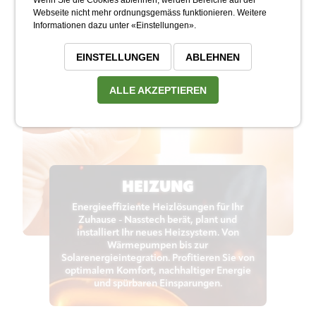
Webseite nicht mehr ordnungsgemäss funktionieren. Weitere
Informationen dazu unter «Einstellungen».
EINSTELLUNGEN
ABLEHNEN
ALLE AKZEPTIEREN
HEIZUNG
Energieeffiziente Heizlösungen für Ihr
Zuhause - Nasstech berät, plant und
installiert Ihr neues Heizsystem. Von
Wärmepumpen bis zur
Solarenergieintegration. Profitieren Sie von
optimalem Komfort, nachhaltiger Energie
und spürbaren Einsparungen.