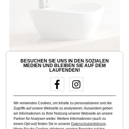
BESUCHEN SIE UNS IN DEN SOZIALEN
MEDIEN UND BLEIBEN SIE AUF DEM
SANITÄR
LAUFENDEN!
Präzise Sanitärlösungen für Ihr Zuhause -
Nasstech plant, installiert und wartet Ihre
Sanitäranlagen fachgerecht und zuverlässig.
Von Neuinstallationen bis zu Reparaturen,
wir sorgen für reibungslose Funktionalität
und Langlebigkeit.
Wir verwenden Cookies, um Inhalte zu personalisieren und die
Zugriffe auf unsere Webseite zu analysieren. Ausserdem geben
wir Informationen zu Ihrer Nutzung unserer Webseite an unsere
Partner für Analysen weiter. Weitere Informationen (auch zu
einem Opt-out) finden Sie in unserer
Datenschutzerklärung
.
Wenn Sie die Cookies ablehnen, werden Bereiche auf der