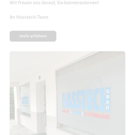
Wir freuen uns darauf, Sie kennenzulernen!
Ihr Nasstech-Team
mehr erfahren
MEIN SANITÄR UND
NICHT IRGENDEIN
SANITÄR
mehr erfahren