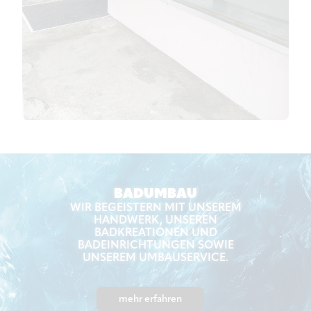
BADUMBAU
WIR BEGEISTERN MIT UNSEREM
HANDWERK, UNSEREN
BADKREATIONEN UND
BADEINRICHTUNGEN SOWIE
UNSEREM UMBAUSERVICE.
mehr erfahren