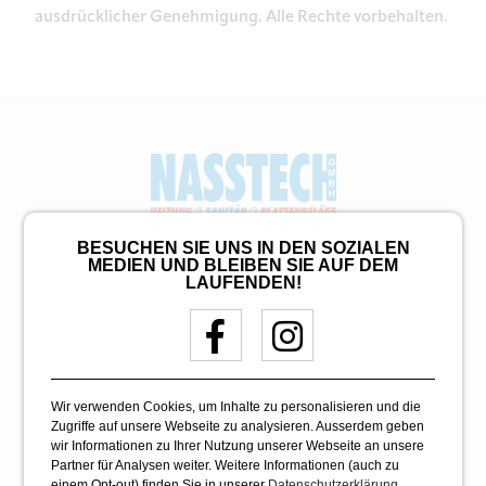
ausdrücklicher Genehmigung. Alle Rechte vorbehalten.
BESUCHEN SIE UNS IN DEN SOZIALEN
Ihr Spezialist für Sanitär, Bad, Heizung
MEDIEN UND BLEIBEN SIE AUF DEM
und Plattenarbeiten in Möhlin
LAUFENDEN!
Nasstech GmbH
Bahnhofstrasse 132
CH - 4313 Möhlin
Wir verwenden Cookies, um Inhalte zu personalisieren und die
Zugriffe auf unsere Webseite zu analysieren. Ausserdem geben
061 535 35 08
wir Informationen zu Ihrer Nutzung unserer Webseite an unsere
info@nasstech.ch
Partner für Analysen weiter. Weitere Informationen (auch zu
einem Opt-out) finden Sie in unserer
Datenschutzerklärung
.